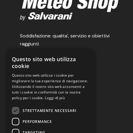
Soddisfazione: qualita', servizio e obiettivi
raggiunti
Questo sito web utilizza
Salvarani srl
cookie
via Buonarroti, 2 Poviglio (RE)
Tel:
0522969177
Questo sito web utilizza i cookie per
migliorare la tua esperienza di navigazione.
Email:
simone.m@salvarani.it
Utilizzando il nostro sito web acconsenti a
P.IVA 01592070351
tutti i cookie in conformità con la nostra
policy per i cookie.
Leggi di più
STRETTAMENTE NECESSARI
PERFORMANCE
TARGETING