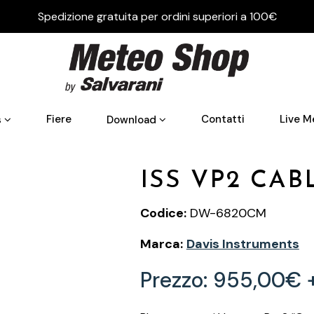
Spedizione gratuita per ordini superiori a 100€
Fiere
Contatti
Live M
s
Download
ISS VP2 CA
Codice:
DW-6820CM
Marca:
Davis Instruments
Prezzo:
955,00€ +