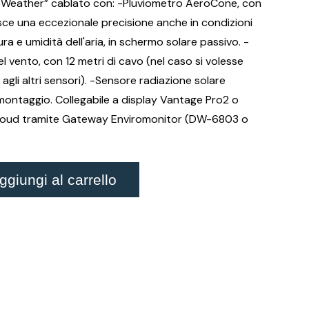
oWeather” cablato con: -Pluviometro AeroCone, con
ce una eccezionale precisione anche in condizioni
a e umidità dell'aria, in schermo solare passivo. -
 vento, con 12 metri di cavo (nel caso si volesse
agli altri sensori). -Sensore radiazione solare
 montaggio. Collegabile a display Vantage Pro2 o
 cloud tramite Gateway Enviromonitor (DW-6803 o
giungi al carrello