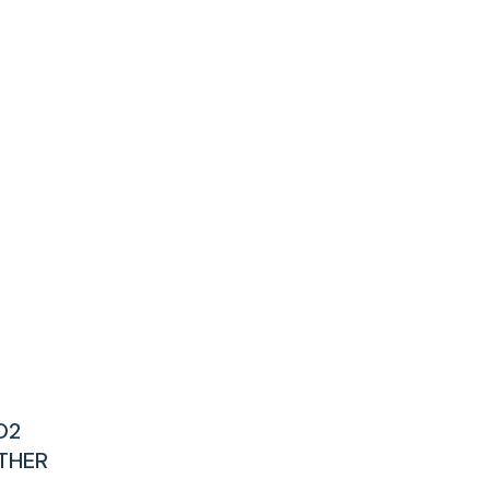
O2
THER