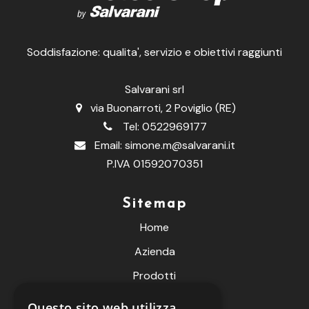
Soddisfazione: qualita', servizio e obiettivi raggiunti
Salvarani srl
via Buonarroti, 2 Poviglio (RE)
Tel:
0522969177
Email:
simone.m@salvarani.it
P.IVA 01592070351
Sitemap
Home
Azienda
Prodotti
Fiere
Questo sito web utilizza